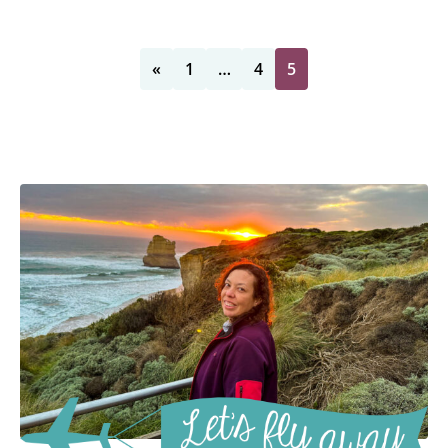
«
1
…
4
5