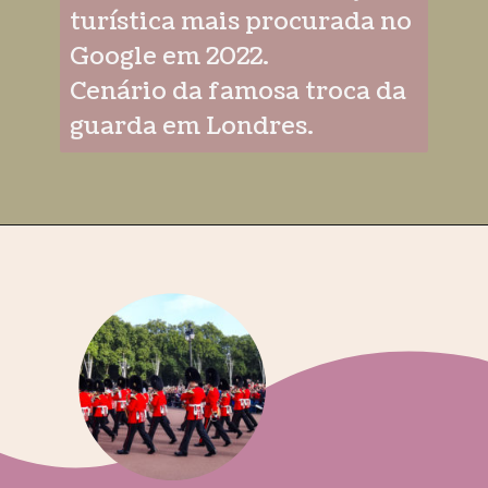
turística mais procurada no
Google em 2022.
Cenário da famosa troca da
guarda em Londres.