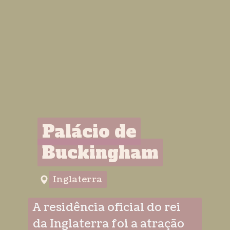
1o lugar
1o lugar
Palácio de
Palácio de
Buckingham
Buckingham
Inglaterra
Inglaterra
A residência oficial do rei
da Inglaterra foi a atração