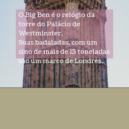
O Big Ben é o relógio da
torre do Palácio de
Westminster.
Suas badaladas, com um
sino de mais de 13 toneladas
são um marco de Londres.