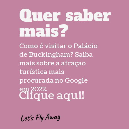
Quer saber
mais?
Como é visitar o Palácio
de Buckingham? Saiba
mais sobre a atração
turística mais
procurada no Google
em 2022.
Clique aqui!
Let's Fly Away