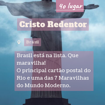
4o lugar
4o lugar
Cristo Redentor
Cristo Redentor
Brasil
Brasil
Brasil está na lista. Que
maravilha!
O principal cartão postal do
Rio e uma das 7 Maravilhas
do Mundo Moderno.