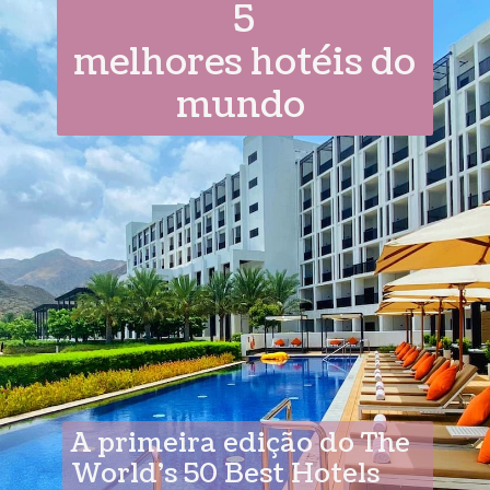
5
melhores hotéis do
mundo
A primeira edição do The
World’s 50 Best Hotels