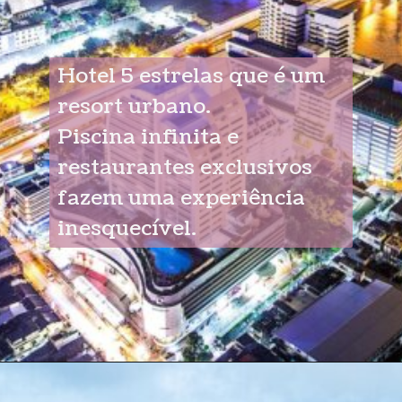
Hotel 5 estrelas que é um
resort urbano.
Piscina infinita e
restaurantes exclusivos
fazem uma experiência
inesquecível.