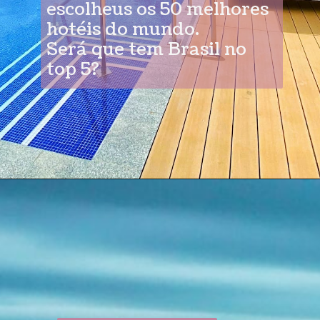
escolheus os 50 melhores
hotéis do mundo.
Será que tem Brasil no
top 5?