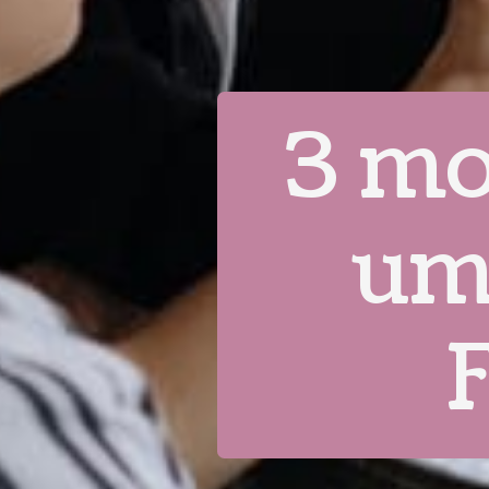
3 mo
um