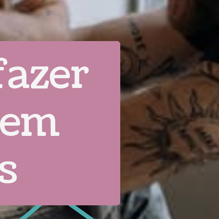
fazer
 em
s