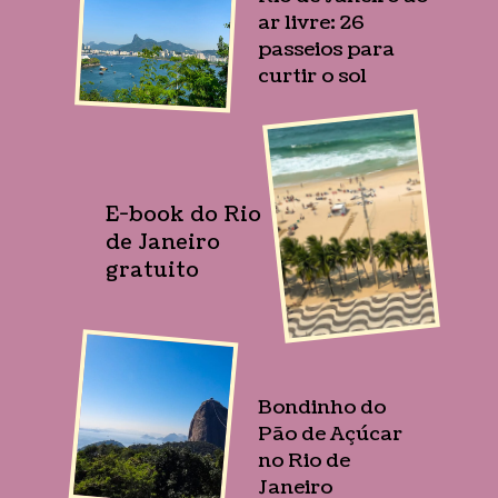
ar livre: 26
passeios para
curtir o sol
E-book do Rio
de Janeiro
gratuito
Bondinho do
Pão de Açúcar
no Rio de
Janeiro