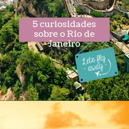
5 curiosidades
sobre o Rio de
Janeiro