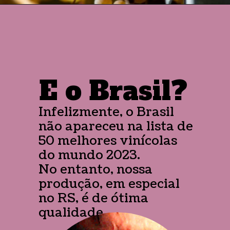
E o Brasil?
Infelizmente, o Brasil
não apareceu na lista de
50 melhores vinícolas
do mundo 2023.
No entanto, nossa
produção, em especial
no RS, é de ótima
qualidade.