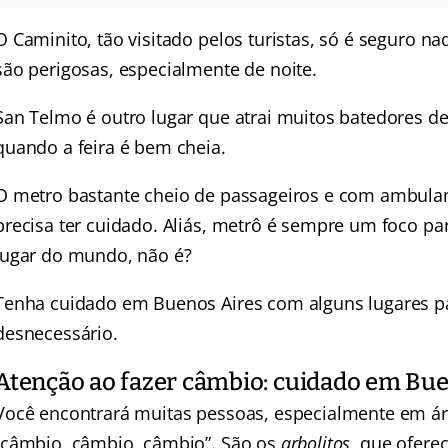
O Caminito, tão visitado pelos turistas, só é seguro na
são perigosas, especialmente de noite.
San Telmo é outro lugar que atrai muitos batedores d
quando a feira é bem cheia.
O metro bastante cheio de passageiros e com ambulan
precisa ter cuidado. Aliás, metrô é sempre um foco pa
lugar do mundo, não é?
Tenha cuidado em Buenos Aires com alguns lugares p
desnecessário.
Atenção ao fazer câmbio: cuidado em Bue
Você encontrará muitas pessoas, especialmente em áre
“câmbio, câmbio, câmbio”. São os
arbolitos
, que ofere