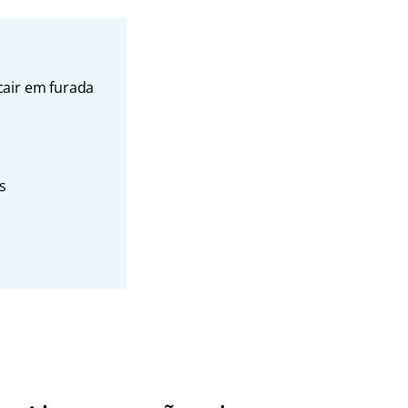
cair em furada
s