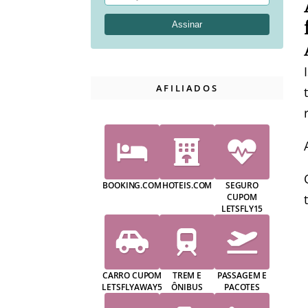
AFILIADOS
BOOKING.COM
HOTEIS.COM
SEGURO
CUPOM
LETSFLY15
CARRO CUPOM
TREM E
PASSAGEM E
LETSFLYAWAY5
ÔNIBUS
PACOTES