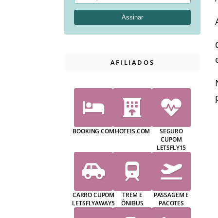
AFILIADOS
BOOKING.COM
HOTEIS.COM
SEGURO
CUPOM
LETSFLY15
CARRO CUPOM
TREM E
PASSAGEM E
LETSFLYAWAY5
ÔNIBUS
PACOTES