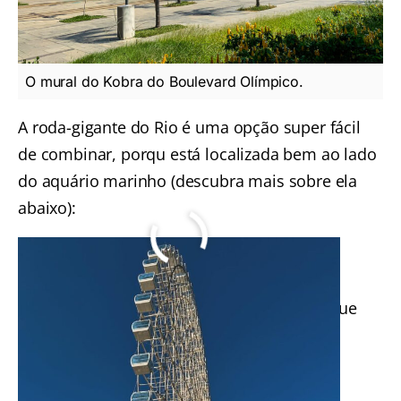
O mural do Kobra do Boulevard Olímpico.
A roda-gigante do Rio é uma opção super fácil
de combinar, porqu está localizada bem ao lado
do aquário marinho (descubra mais sobre ela
abaixo):
Curiosidades do Aquário
Marinho do Rio de Janeiro
Veja algumas curiosidades do AquaRio RJ que
chamam a atenção:
São 4.5 milhões de litros de água salgada
Possui de 2.000 moradores