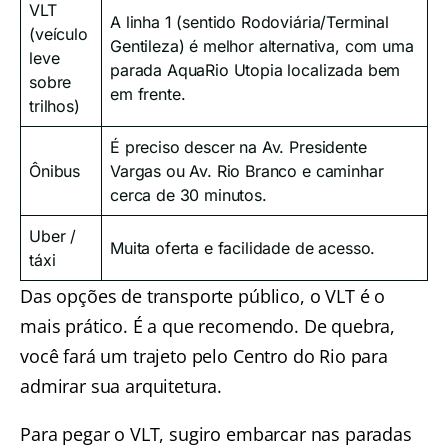
VLT
A linha 1 (sentido Rodoviária/Terminal
(veículo
Gentileza) é melhor alternativa, com uma
leve
parada AquaRio Utopia localizada bem
sobre
em frente.
trilhos)
É preciso descer na Av. Presidente
Ônibus
Vargas ou Av. Rio Branco e caminhar
cerca de 30 minutos.
Uber /
Muita oferta e facilidade de acesso.
táxi
Das opções de transporte público, o VLT é o
mais prático. É a que recomendo. De quebra,
você fará um trajeto pelo Centro do Rio para
admirar sua arquitetura.
Para pegar o VLT, sugiro embarcar nas paradas