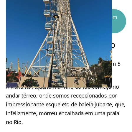
Maior aquário marinho da América do Sul
Compre seu ingresso para o AquaRio em
até 12 vezes no cartão
AquaRio RJ: como é a visita ao
aquário marinho do Rio?
O AquaRio possui 26.000 m², distribuídos em 5
andares.
A visita no Aquário Marinho do Rio começa no
andar térreo, onde somos recepcionados por
impressionante esqueleto de baleia jubarte, que,
infelizmente, morreu encalhada em uma praia
no Rio.