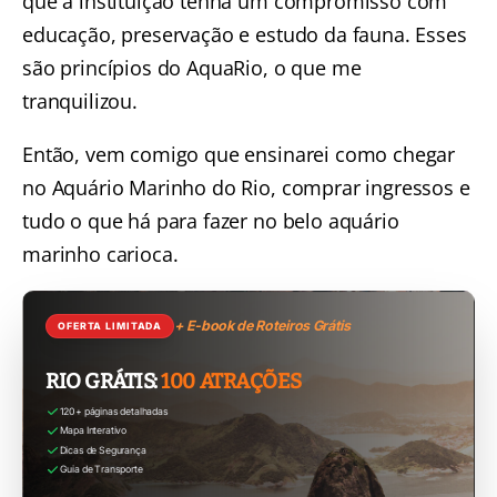
que a instituição tenha um compromisso com
educação, preservação e estudo da fauna. Esses
são princípios do AquaRio, o que me
tranquilizou.
Então, vem comigo que ensinarei como chegar
no Aquário Marinho do Rio, comprar ingressos e
tudo o que há para fazer no belo aquário
marinho carioca.
+ E-book de Roteiros Grátis
OFERTA LIMITADA
RIO GRÁTIS:
100 ATRAÇÕES
120+ páginas detalhadas
Mapa Interativo
Dicas de Segurança
Guia de Transporte