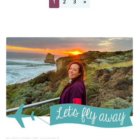
1
2
3
»