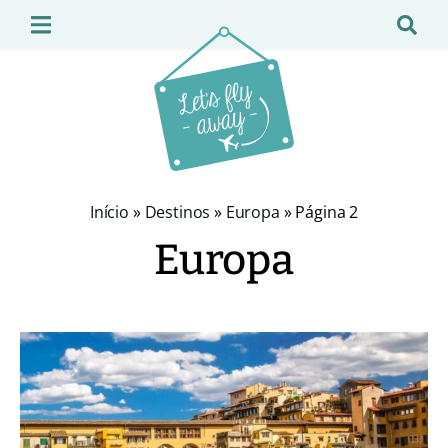
Início
»
Destinos
»
Europa
»
Página 2
Europa