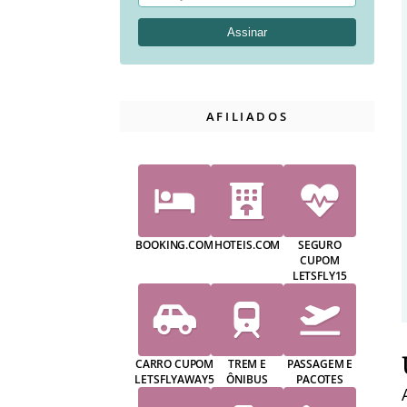
AFILIADOS
BOOKING.COM
HOTEIS.COM
SEGURO
CUPOM
LETSFLY15
CARRO CUPOM
TREM E
PASSAGEM E
LETSFLYAWAY5
ÔNIBUS
PACOTES