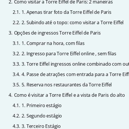
2.
Como visitar a Torre Eiffel de Paris: 2 maneiras
2.1.
1. Apenas tirar foto da Torre Eiffel de Paris
2.2.
2. Subindo até o topo: como visitar a Torre Eiffel
3.
Opções de ingressos Torre Eiffel de Paris
3.1.
1. Comprar na hora, com filas
3.2.
2. Ingresso para Torre Eiffel online , sem filas
3.3.
3. Torre Eiffel ingressos online combinado com ou
3.4.
4. Passe de atrações com entrada para a Torre Eiff
3.5.
5. Reserva nos restaurantes da Torre Eiffel
4.
Como é visitar a Torre Eiffel e a vista de Paris do alto
4.1.
1. Primeiro estágio
4.2.
2. Segundo estágio
4.3.
3. Terceiro Estágio