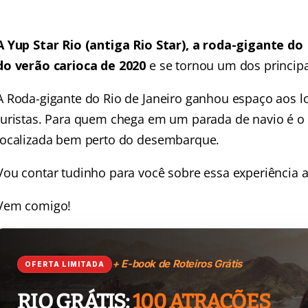
A Yup Star Rio (antiga Rio Star), a roda-gigante do
do verão carioca de 2020
e se tornou um dos principai
A Roda-gigante do Rio de Janeiro ganhou espaço aos l
turistas. Para quem chega em um parada de navio é o p
localizada bem perto do desembarque.
Vou contar tudinho para você sobre essa experiência a
Vem comigo!
+ E-book de Roteiros Grátis
OFERTA LIMITADA
RIO GRÁTIS:
100 ATRAÇÕES