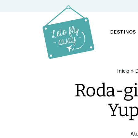
DESTINOS
Início
»
D
Roda-gi
Yup
Atu