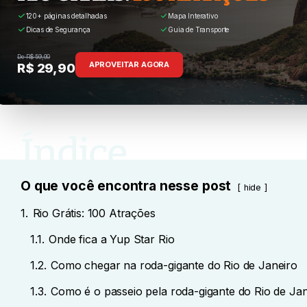
120+ páginas detalhadas
Mapa Interativo
Dicas de Segurança
Guia de Transporte
De R$ 59,90
APROVEITAR AGORA
R$ 29,90
O que você encontra nesse post
hide
1.
Rio Grátis: 100 Atrações
1.1.
Onde fica a Yup Star Rio
1.2.
Como chegar na roda-gigante do Rio de Janeiro
1.3.
Como é o passeio pela roda-gigante do Rio de Jan