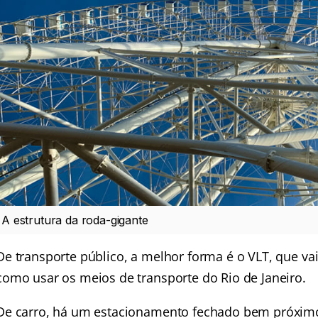
A estrutura da roda-gigante
De transporte público, a melhor forma é o VLT, que vai
como usar os meios de transporte do Rio de Janeiro
.
De carro, há um estacionamento fechado bem próximo