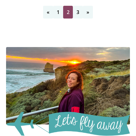
«
1
2
3
»