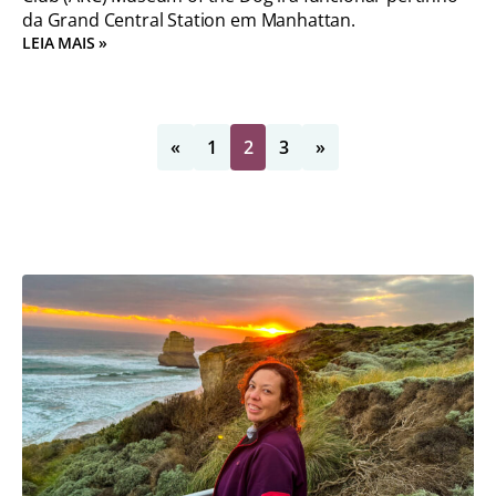
da Grand Central Station em Manhattan.
LEIA MAIS »
«
1
2
3
»