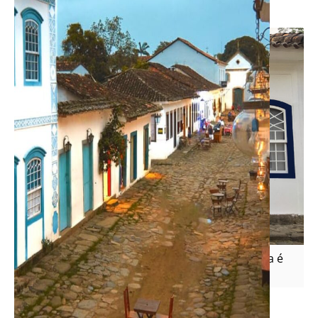
Paraty
, o que ajuda a economizar, não é?
Amei essas portas e janelas coloridas. Cada casa é
de um jeitinho mais fofo que a outra.
De noite as ruas ficam um pouquinho mais