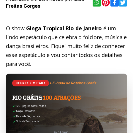
Freitas Gorges
O show
Ginga Tropical Rio de Janeiro
é um
lindo espetáculo que celebra o folclore, música e
dança brasileiros. Fiquei muito feliz de conhecer
esse espetáculo e vou contar todos os detalhes
para você.
+ E-book de Roteiros Grátis
OFERTA LIMITADA
RIO GRÁTIS:
100 ATRAÇÕES
120+ páginas detalhadas
Mapa Interativo
Dicas de Segurança
Guia de Transporte
De R$ 59,90