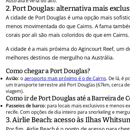
Austrália e vê-la do alto.
2. Port Douglas: alternativa mais exclus
A cidade de Port Douglas é uma opção mais sofisti
menos movimentada do que Cairns. A fama també
corais por ali são mais coloridos do que em Cairns.
A cidade é a mais próxima do Agincourt Reef, um d
melhores destinos de mergulho na Austrália.
Como chegar a Port Douglas?
Avião
: o
aeroporto mais próximo é o de Cairns
. De lá, é 
um transporte terrestre até Port Douglas (67km, cerca de
viagem).
Como ir de Port Douglas até a Barreira de C
Passeios de barco
: para locais mais exclusivos e menos 
recife. Com opções de dia inteiro para snorkeling e mergu
3. Airlie Beach: acesso às Ilhas Whitsu
Por fim, Airlie Beach é o ponto de acesso para cheg