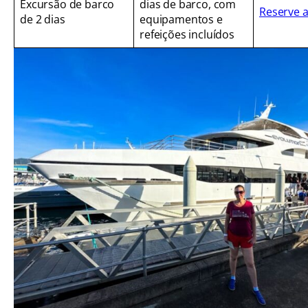
Excursão de barco
dias de barco, com
Reserve 
de 2 dias
equipamentos e
refeições incluídos