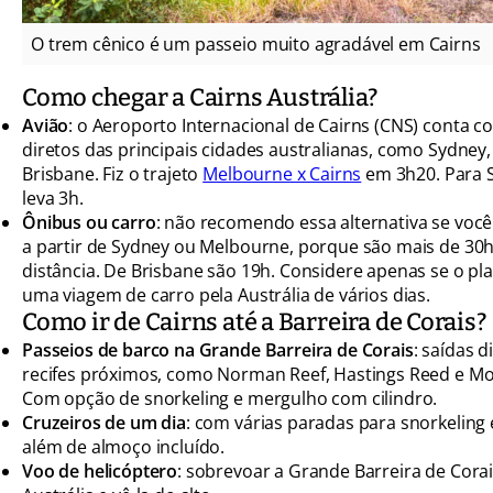
O trem cênico é um passeio muito agradável em Cairns
Como chegar a Cairns Austrália?
Avião
: o Aeroporto Internacional de Cairns (CNS) conta 
diretos das principais cidades australianas, como Sydney
Brisbane. Fiz o trajeto
Melbourne x Cairns
em 3h20. Para 
leva 3h.
Ônibus ou carro
: não recomendo essa alternativa se você
a partir de Sydney ou Melbourne, porque são mais de 30
distância. De Brisbane são 19h. Considere apenas se o pla
uma viagem de carro pela Austrália de vários dias.
Como ir de Cairns até a Barreira de Corais?
Passeios de barco na Grande Barreira de Corais
: saídas d
recifes próximos, como Norman Reef, Hastings Reed e Mo
Com opção de snorkeling e mergulho com cilindro.
Cruzeiros de um dia
: com várias paradas para snorkeling
além de almoço incluído.
Voo de helicóptero
: sobrevoar a Grande Barreira de Cora