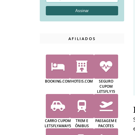
AFILIADOS
BOOKING.COM
HOTEIS.COM
SEGURO
CUPOM
LETSFLY15
CARRO CUPOM
TREM E
PASSAGEM E
LETSFLYAWAY5
ÔNIBUS
PACOTES