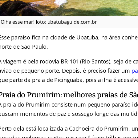
Olha esse mar! foto: ubatubaguide.com.br
Esse paraíso fica na cidade de Ubatuba, na área conhe
norte de São Paulo.
A viagem é pela rodovia BR-101 (Rio-Santos), seja de 
avião de pequeno porte. Depois, é preciso fazer um
pa
que parte da praia de Picinguaba, pois a ilha é acessí
Praia do Prumirim: melhores praias de São
A praia do Prumirim consiste num pequeno paraíso idea
buscam momentos de paz e sossego longe das multid
Perto dela está localizada a Cachoeira do Prumirim, 
uma das melhores razões para você fazer trilhas em me