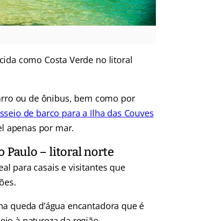
cida como Costa Verde no litoral
carro ou de ônibus, bem como por
sseio de barco para a Ilha das Couves
vel apenas por mar.
 Paulo – litoral norte
l para casais e visitantes que
ões.
uma queda d’água encantadora que é
io à natureza da região.