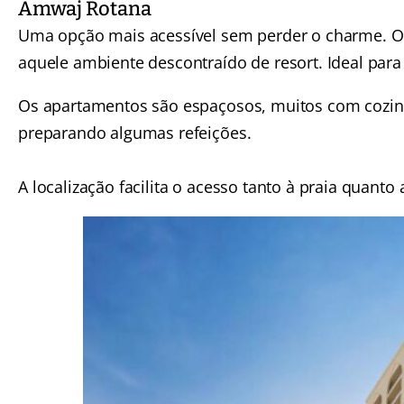
Amwaj Rotana
Uma opção mais acessível sem perder o charme. 
aquele ambiente descontraído de resort. Ideal para
Os apartamentos são espaçosos, muitos com cozi
preparando algumas refeições.
A localização facilita o acesso tanto à praia quan