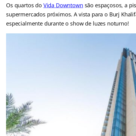
Os quartos do
Vida Downtown
são espaçosos, a pi
supermercados próximos. A vista para o Burj Khali
especialmente durante o show de luzes noturno!