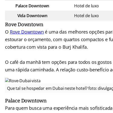
Palace Downtown
Hotel de luxo
Vida Downtown
Hotel de luxo
Rove Downtown
O
Rove Downtown
é uma das melhores opções para 
estourar o orçamento, com quartos compactos e func
cobertura com vista para o Burj Khalifa.
O café da manhã tem opções para todos os gostos e
uma rápida caminhada. A relação custo-benefício aq
Que tal se hospedar em Dubai neste hotel? foto: divulga
Palace Downtown
Para quem busca uma experiência mais sofisticada