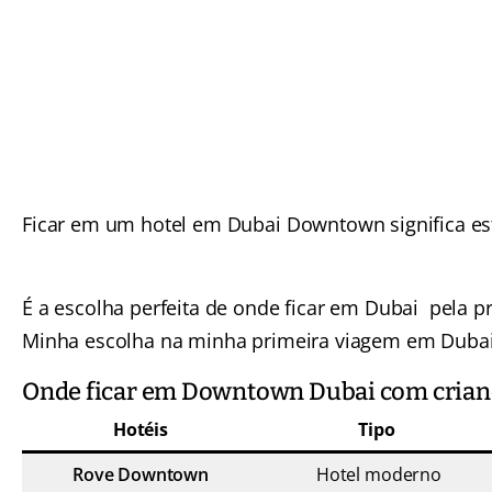
Ficar em um hotel em Dubai Downtown significa esta
É a escolha perfeita de onde ficar em Dubai pela pri
Minha escolha na minha primeira viagem em Dubai
Onde ficar em Downtown Dubai com criança
Hotéis
Tipo
Rove Downtown
Hotel moderno