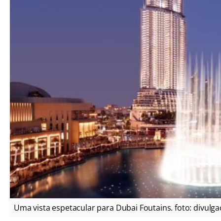
Uma vista espetacular para Dubai Foutains. foto: divulg