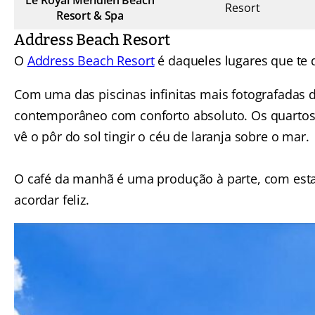
Resort
Resort & Spa
Address Beach Resort
O
Address Beach Resort
é daqueles lugares que te 
Com uma das piscinas infinitas mais fotografadas
contemporâneo com conforto absoluto. Os quartos
vê o pôr do sol tingir o céu de laranja sobre o mar.
O café da manhã é uma produção à parte, com estaç
acordar feliz.