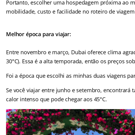
Portanto, escolher uma hospedagem próxima ao me
mobilidade, custo e facilidade no roteiro de viagem
Melhor época para viajar:
Entre novembro e março, Dubai oferece clima agra
30°C). Essa é a alta temporada, então os preços so
Foi a época que escolhi as minhas duas viagens pa
Se você viajar entre junho e setembro, encontrará t
calor intenso que pode chegar aos 45°C.