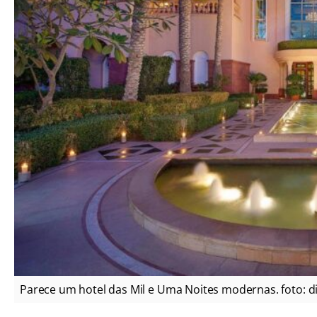
Parece um hotel das Mil e Uma Noites modernas. foto: d