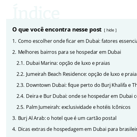
O que você encontra nesse post
hide
1.
Como escolher onde ficar em Dubai: fatores essenci
2.
Melhores bairros para se hospedar em Dubai
2.1.
Dubai Marina: opção de luxo e praias
2.2.
Jumeirah Beach Residence: opção de luxo e praia
2.3.
Downtown Dubai: fique perto do Burj Khalifa e T
2.4.
Deira e Bur Dubai: onde se hospedar em Dubai c
2.5.
Palm Jumeirah: exclusividade e hotéis Icônicos
3.
Burj Al Arab: o hotel que é um cartão postal
4.
Dicas extras de hospedagem em Dubai para brasilei