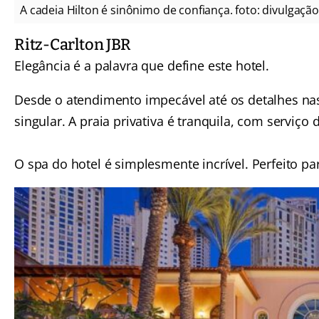
A cadeia Hilton é sinônimo de confiança. foto: divulgação
Ritz-Carlton JBR
Elegância é a palavra que define este hotel.
Desde o atendimento impecável até os detalhes na
singular. A praia privativa é tranquila, com serviço
O spa do hotel é simplesmente incrível. Perfeito p