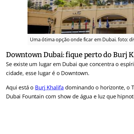
Uma ótima opção onde ficar em Dubai. foto: d
Downtown Dubai: fique perto do Burj Kh
Se existe um lugar em Dubai que concentra o espí
cidade, esse lugar é o Downtown.
Aqui está o
Burj Khalifa
dominando o horizonte, o Th
Dubai Fountain com show de água e luz que hipnot