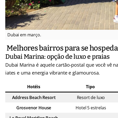
Dubai em março.
Melhores bairros para se hosped
Dubai Marina: opção de luxo e praias
Dubai Marina é aquele cartão-postal que você vê nas
iates e uma energia vibrante e glamourosa.
Hotéis
Tipo
Address Beach Resort
Resort de luxo
Grosvenor House
Hotel 5 estrelas
Le Royal Meridien Beach