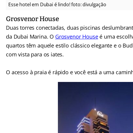
Esse hotel em Dubai é lindo! foto: divulgação
Grosvenor House
Duas torres conectadas, duas piscinas deslumbrant
da Dubai Marina. O
Grosvenor House
é uma escolha
quartos têm aquele estilo clássico elegante e o Budd
com vista para os iates.
O acesso à praia é rápido e você está a uma caminh