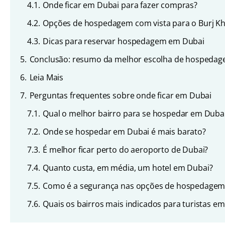
4.1.
Onde ficar em Dubai para fazer compras?
4.2.
Opções de hospedagem com vista para o Burj Kha
4.3.
Dicas para reservar hospedagem em Dubai
5.
Conclusão: resumo da melhor escolha de hospeda
6.
Leia Mais
7.
Perguntas frequentes sobre onde ficar em Dubai
7.1.
Qual o melhor bairro para se hospedar em Dubai
7.2.
Onde se hospedar em Dubai é mais barato?
7.3.
É melhor ficar perto do aeroporto de Dubai?
7.4.
Quanto custa, em média, um hotel em Dubai?
7.5.
Como é a segurança nas opções de hospedagem
7.6.
Quais os bairros mais indicados para turistas e