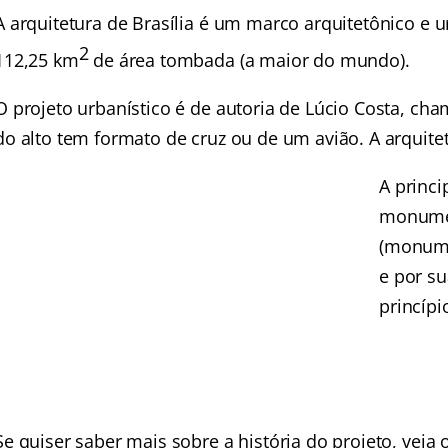
A arquitetura de Brasília é um marco arquitetônico e
2
112,25 km
de área tombada (a maior do mundo).
O projeto urbanístico é de autoria de Lúcio Costa, ch
do alto tem formato de cruz ou de um avião. A arquit
A princi
monumen
(monumen
e por su
princíp
Se quiser saber mais sobre a história do projeto, veja 