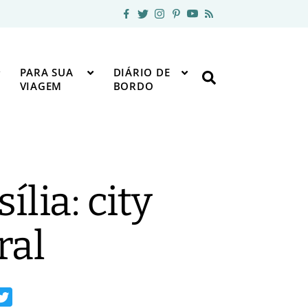
PARA SUA
DIÁRIO DE
VIAGEM
BORDO
ília: city
ral