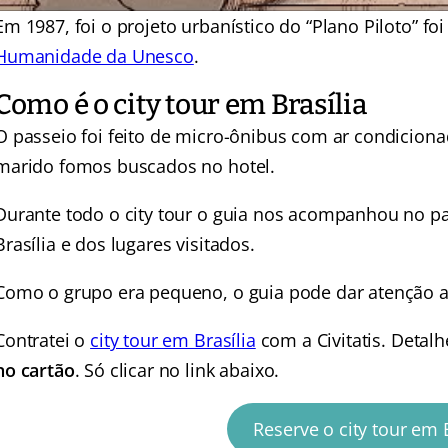
Em 1987, foi o projeto urbanístico do “Plano Piloto” foi
Humanidade da Unesco
.
Como é o city tour em Brasília
O passeio foi feito de micro-ônibus com ar condicio
marido fomos buscados no hotel.
Durante todo o city tour o guia nos acompanhou no pas
Brasília e dos lugares visitados.
Como o grupo era pequeno, o guia pode dar atenção a
Contratei o
city tour em Brasília
com a Civitatis. Detal
no cartão
. Só clicar no link abaixo.
Reserve o city tour em B