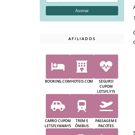
AFILIADOS
BOOKING.COM
HOTEIS.COM
SEGURO
CUPOM
LETSFLY15
CARRO CUPOM
TREM E
PASSAGEM E
LETSFLYAWAY5
ÔNIBUS
PACOTES