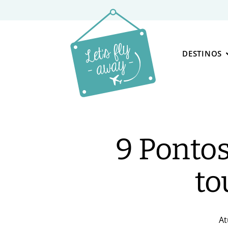
DESTINOS
9 Pontos 
to
At