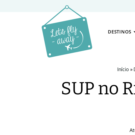
DESTINOS
Início
»
SUP no Ri
At