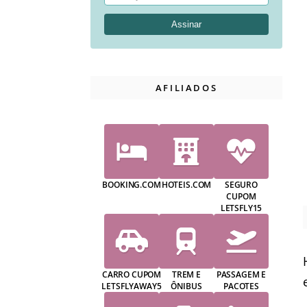
AFILIADOS
BOOKING.COM
HOTEIS.COM
SEGURO
CUPOM
LETSFLY15
CARRO CUPOM
TREM E
PASSAGEM E
LETSFLYAWAY5
ÔNIBUS
PACOTES