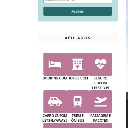
AFILIADOS
BOOKING.COM
HOTEIS.COM
SEGURO
CUPOM
LETSFLY15
CARRO CUPOM
TREM E
PASSAGEM E
LETSFLYAWAY5
ÔNIBUS
PACOTES