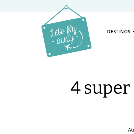
DESTINOS
4 super 
At