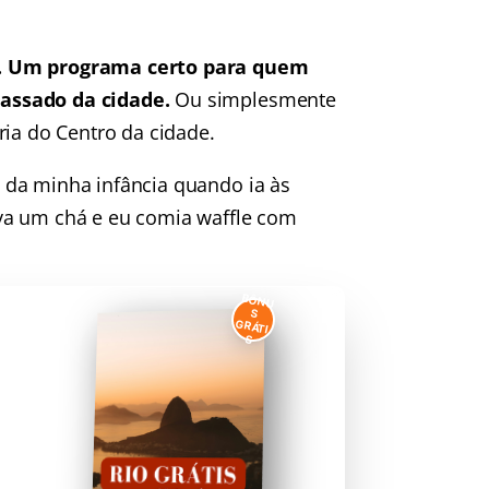
o. Um programa certo para quem
assado da cidade.
Ou simplesmente
ria do Centro da cidade.
 da minha infância quando ia às
va um chá e eu comia waffle com
BÔNU
S
GRÁTI
S