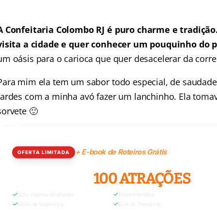
A Confeitaria Colombo RJ é puro charme e tradiçã
visita a cidade e quer conhecer um pouquinho do p
um oásis para o carioca que quer desacelerar da corre
Para mim ela tem um sabor todo especial, de saudade
tardes com a minha avó fazer um lanchinho. Ela toma
sorvete 🙂
+ E-book de Roteiros Grátis
OFERTA LIMITADA
RIO GRÁTIS:
100 ATRAÇÕES
120+ páginas detalhadas
Mapa Interativo
Dicas de Segurança
Guia de Transporte