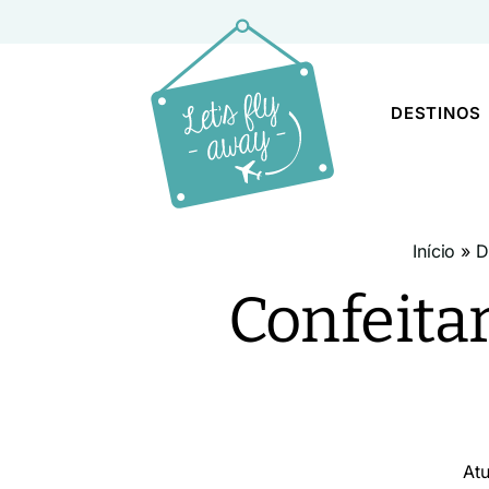
DESTINOS
Início
»
D
Confeitar
At