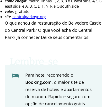
como chegar
: metrô, linhas 1, 2, 3, B e C west side; 4, 5 6
east side; e A, B, C, D 1, N, R e Q south side
valor:
gratuito
site
:
centralparknyc.org
O que achou da restauração do Belvedere Castle
do Central Park? O que você acha do Central
Park? Já conhece? Deixe seus comentários!
Para hotel recomendo o
Booking.com
, o maior site de
reserva de hotéis e apartamentos
do mundo. Rápido e seguro com
opção de cancelamento grátis.