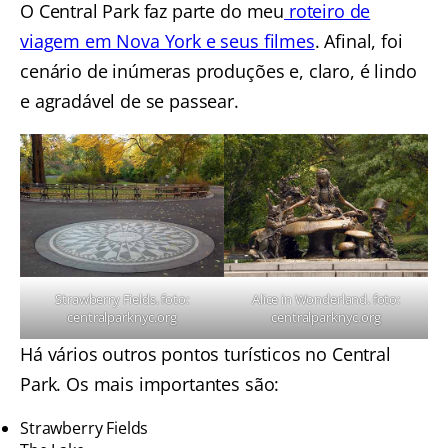
O Central Park faz parte do meu
roteiro de
viagem em Nova York e seus filmes
. Afinal, foi
cenário de inúmeras produções e, claro, é lindo
e agradável de se passear.
Strawberry Fields. foto:
Alice in Wonderland. foto:
centralparknyc.org
centralparknyc.org
Há vários outros pontos turísticos no Central
Park. Os mais importantes são:
Strawberry Fields