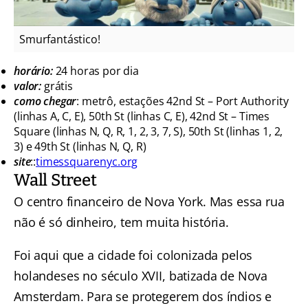
Smurfantástico!
horário:
24 horas por dia
valor:
grátis
como chegar
: metrô, estações 42nd St – Port Authority
(linhas A, C, E), 50th St (linhas C, E), 42nd St – Times
Square (linhas N, Q, R, 1, 2, 3, 7, S), 50th St (linhas 1, 2,
3) e 49th St (linhas N, Q, R)
site
::
timessquarenyc.org
Wall Street
O centro financeiro de Nova York. Mas essa rua
não é só dinheiro, tem muita história.
Foi aqui que a cidade foi colonizada pelos
holandeses no século XVII, batizada de Nova
Amsterdam. Para se protegerem dos índios e