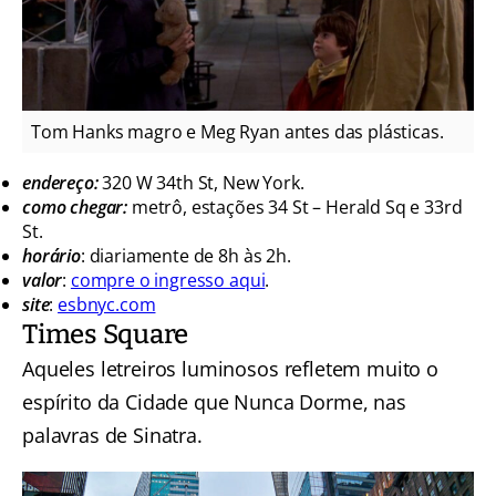
Tom Hanks magro e Meg Ryan antes das plásticas.
endereço:
320 W 34th St, New York.
como chegar:
metrô, estações 34 St – Herald Sq e 33rd
St.
horário
: diariamente de 8h às 2h.
valor
:
compre o ingresso aqui
.
site
:
esbnyc.com
Times Square
Aqueles letreiros luminosos refletem muito o
espírito da Cidade que Nunca Dorme, nas
palavras de Sinatra.