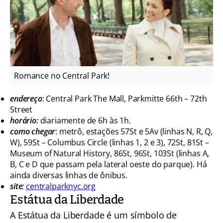
Romance no Central Park!
endereço
: Central Park The Mall, Parkmitte 66th – 72th
Street
horário:
diariamente de 6h às 1h.
como chegar
: metrô, estações 57St e 5Av (linhas N, R, Q,
W), 59St – Columbus Circle (linhas 1, 2 e 3), 72St, 81St –
Museum of Natural History, 86St, 96St, 103St (linhas A,
B, C e D que passam pela lateral oeste do parque). Há
ainda diversas linhas de ônibus.
site:
centralparknyc.org
Estátua da Liberdade
A Estátua da Liberdade é um símbolo de