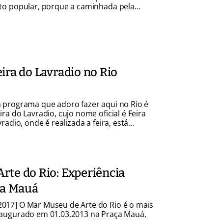
to popular, porque a caminhada pela
o mirante são maravilhosos. Vem comigo
o do Rio 🙂 Sobre o Forte do Leme […]
ira do Lavradio no Rio
 programa que adoro fazer aqui no Rio é
ra do Lavradio, cujo nome oficial é Feira
radio, onde é realizada a feira, está
duto da boêmia carioca e parte do Centro
sarios não deixam dúvidas quanto ao
te do Rio: Experiência
ça Mauá
017] O Mar Museu de Arte do Rio é o mais
naugurado em 01.03.2013 na Praça Mauá,