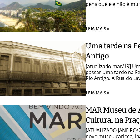
pena que ele não é mui
trilha (nível fácil) e 
descobrir essa cantinh
LEIA MAIS »
Uma tarde na Fe
Antigo
[atualizado mar/19] Um
passar uma tarde na Fei
Rio Antigo. A Rua do Lav
localizada na Lapa, re
Antigo do Rio. Seus ca
LEIA MAIS »
passado […]
MAR Museu de Ar
Cultural na Pra
[ATUALIZADO JANEIRO/2
novo museu carioca, i