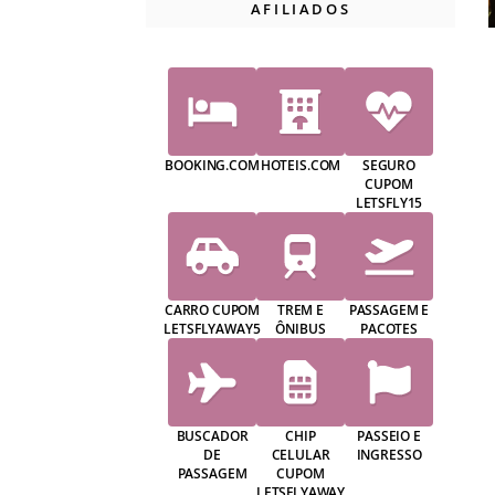
AFILIADOS
BOOKING.COM
HOTEIS.COM
SEGURO
CUPOM
LETSFLY15
CARRO CUPOM
TREM E
PASSAGEM E
LETSFLYAWAY5
ÔNIBUS
PACOTES
BUSCADOR
CHIP
PASSEIO E
DE
CELULAR
INGRESSO
PASSAGEM
CUPOM
LETSFLYAWAY