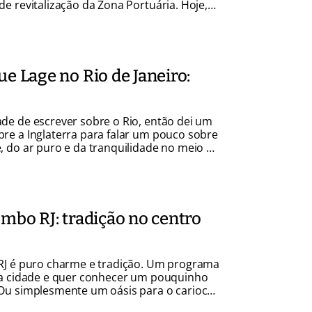
e revitalização da Zona Portuária. Hoje,
tá consolidado seu papel de destaque no
de Janeiro e no roteiro turístico da cidade.
ue Lage no Rio de Janeiro:
de de escrever sobre o Rio, então dei um
re a Inglaterra para falar um pouco sobre
, do ar puro e da tranquilidade no meio do
 uma das áreas verdes mais bonitas da
alacete, […]
ombo RJ: tradição no centro
RJ é puro charme e tradição. Um programa
 a cidade e quer conhecer um pouquinho
Ou simplesmente um oásis para o carioca
a correria do Centro da cidade. Para mim