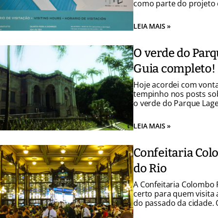
como parte do projeto d
passados dois anos, es
cenário cultural do Rio 
LEIA MAIS »
Finalmente tomei […]
O verde do Parq
Guia completo!
Hoje acordei com vonta
tempinho nos posts sob
o verde do Parque Lage
caos da cidade. Essa é
cidade e, a piscina do P
LEIA MAIS »
Confeitaria Col
do Rio
A Confeitaria Colombo 
certo para quem visita
do passado da cidade. 
que quer desacelerar d