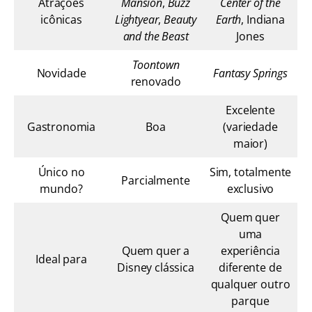
Atrações
Mansion
,
Buzz
Center of the
icônicas
Lightyear
,
Beauty
Earth
, Indiana
and the Beast
Jones
Toontown
Novidade
Fantasy Springs
renovado
Excelente
Gastronomia
Boa
(variedade
maior)
Único no
Sim, totalmente
Parcialmente
mundo?
exclusivo
Quem quer
uma
Quem quer a
experiência
Ideal para
Disney clássica
diferente de
qualquer outro
parque