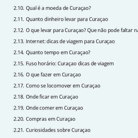
2.10.
Qual é a moeda de Curaçao?
2.11.
Quanto dinheiro levar para Curaçao
2.12.
O que levar para Curaçao? Que não pode faltar n
2.13.
Internet: dicas de viagem para Curaçao
2.14.
Quanto tempo em Curaçao?
2.15.
Fuso horário: Curaçao dicas de viagem
2.16.
O que fazer em Curaçao
2.17.
Como se locomover em Curaçao
2.18.
Onde ficar em Curaçao
2.19.
Onde comer em Curaçao
2.20.
Compras em Curaçao
2.21.
Curiosidades sobre Curaçao