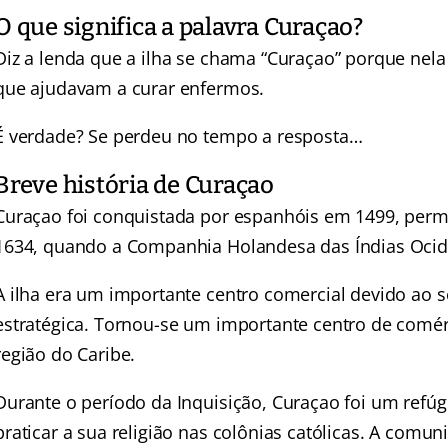
O que significa a palavra Curaçao?
Diz a lenda que a ilha se chama “Curaçao” porque ne
que ajudavam a curar enfermos.
É verdade? Se perdeu no tempo a resposta…
Breve história de Curaçao
Curaçao foi conquistada por espanhóis em 1499, perm
1634, quando a Companhia Holandesa das Índias Ocide
A ilha era um importante centro comercial devido ao se
estratégica. Tornou-se um importante centro de comér
região do Caribe.
Durante o período da Inquisição, Curaçao foi um refú
praticar a sua religião nas colônias católicas. A comu