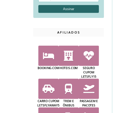
AFILIADOS
BOOKING.COM
HOTEIS.COM
SEGURO
CUPOM
LETSFLY15
CARRO CUPOM
TREM E
PASSAGEM E
LETSFLYAWAY5
ÔNIBUS
PACOTES