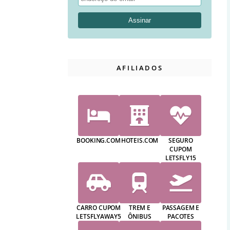
AFILIADOS
BOOKING.COM
HOTEIS.COM
SEGURO
CUPOM
LETSFLY15
CARRO CUPOM
TREM E
PASSAGEM E
LETSFLYAWAY5
ÔNIBUS
PACOTES