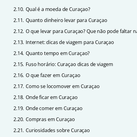
2.10.
Qual é a moeda de Curaçao?
2.11.
Quanto dinheiro levar para Curaçao
2.12.
O que levar para Curaçao? Que não pode faltar n
2.13.
Internet: dicas de viagem para Curaçao
2.14.
Quanto tempo em Curaçao?
2.15.
Fuso horário: Curaçao dicas de viagem
2.16.
O que fazer em Curaçao
2.17.
Como se locomover em Curaçao
2.18.
Onde ficar em Curaçao
2.19.
Onde comer em Curaçao
2.20.
Compras em Curaçao
2.21.
Curiosidades sobre Curaçao