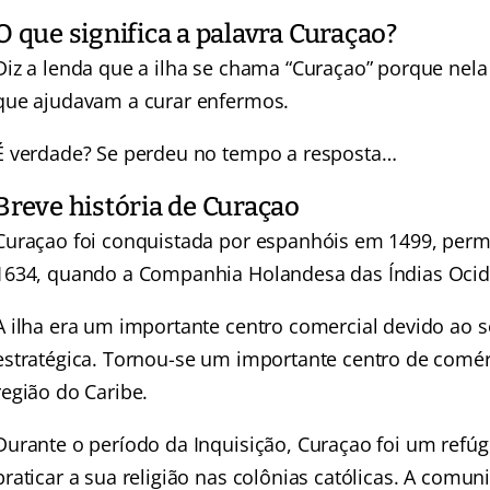
O que significa a palavra Curaçao?
Diz a lenda que a ilha se chama “Curaçao” porque ne
que ajudavam a curar enfermos.
É verdade? Se perdeu no tempo a resposta…
Breve história de Curaçao
Curaçao foi conquistada por espanhóis em 1499, perm
1634, quando a Companhia Holandesa das Índias Ocide
A ilha era um importante centro comercial devido ao se
estratégica. Tornou-se um importante centro de comér
região do Caribe.
Durante o período da Inquisição, Curaçao foi um refú
praticar a sua religião nas colônias católicas. A comu