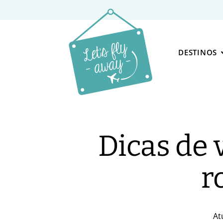
DESTINOS
Dicas de 
r
At