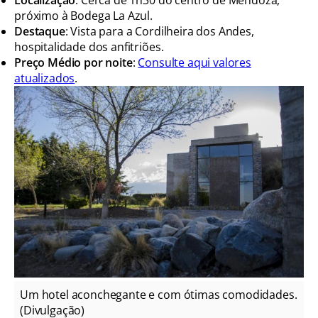
Localização
: Cerca de 1h30 do centro de Mendoza,
próximo à Bodega La Azul.
Destaque
: Vista para a Cordilheira dos Andes,
hospitalidade dos anfitriões.
Preço Médio por noite
:
Consulte aqui valores
atualizados
.
Um hotel aconchegante e com ótimas comodidades.
(Divulgação)