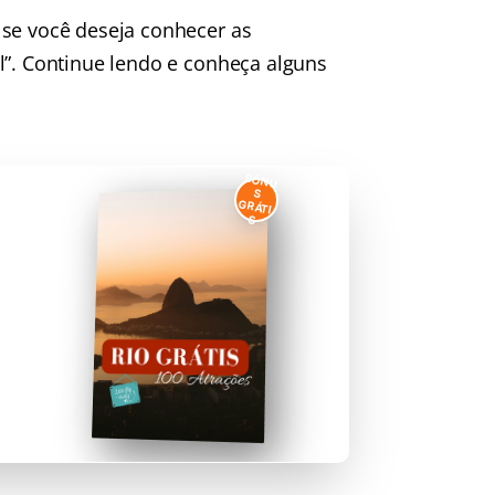
 se você deseja conhecer as
l”. Continue lendo e conheça alguns
BÔNU
S
GRÁTI
S