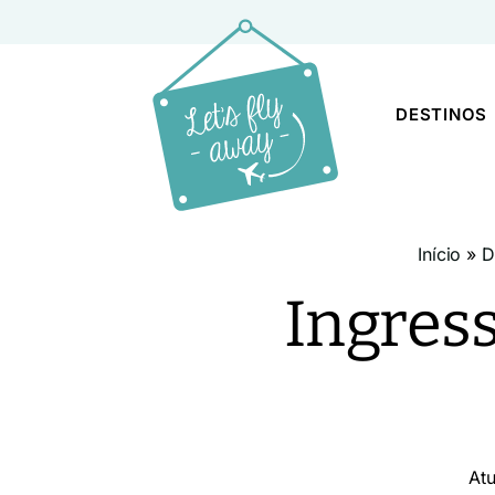
DESTINOS
Início
»
D
Ingres
At