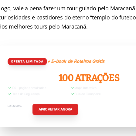
Logo, vale a pena fazer um tour guiado pelo Maracanã
curiosidades e bastidores do eterno “templo do futebo
dos melhores tours pelo Maracanã.
+ E-book de Roteiros Grátis
OFERTA LIMITADA
RIO GRÁTIS:
100 ATRAÇÕES
120+ páginas detalhadas
Mapa Interativo
Dicas de Segurança
Guia de Transporte
De R$ 59,90
APROVEITAR AGORA
R$ 29,90