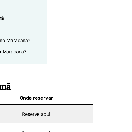
nã
 no Maracanã?
no Maracanã?
anã
Onde reservar
Reserve aqui