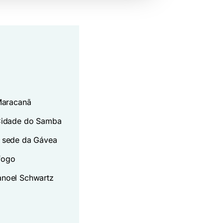
Maracanã
 Cidade do Samba
a sede da Gávea
fogo
anoel Schwartz