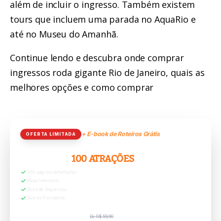
além de incluir o ingresso. Também existem
tours que incluem uma parada no
AquaRio
e
até no
Museu do Amanhã
.
Continue lendo e descubra onde comprar
ingressos roda gigante Rio de Janeiro, quais as
melhores opções e como comprar
+ E-book de Roteiros Grátis
OFERTA LIMITADA
RIO GRÁTIS:
100 ATRAÇÕES
120+ páginas detalhadas
Mapa Interativo
Dicas de Segurança
Guia de Transporte
De R$ 59,90