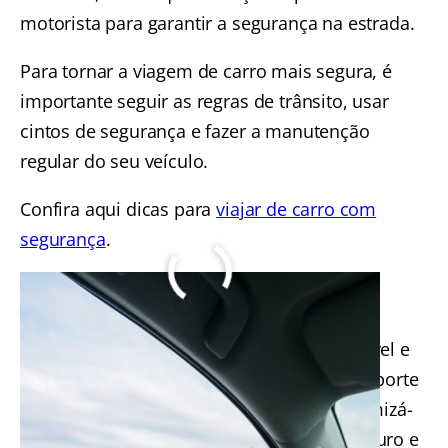
motorista para garantir a segurança na estrada.
Para tornar a viagem de carro mais segura, é
importante seguir as regras de trânsito, usar
cintos de segurança e fazer a manutenção
regular do seu veículo.
Confira aqui dicas para
viajar de carro com
segurança
.
Conclusão
Escolher um dos meios de transporte mais
seguros é crucial para uma viagem agradável e
tranquila. Embora todos os meios de transporte
apresentem alguns riscos, é possível minimizá-
los escolhendo um meio de transporte seguro e