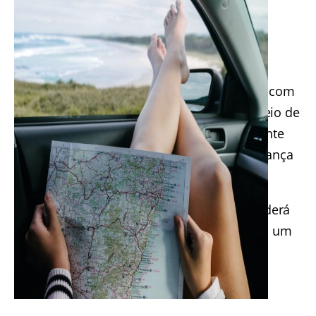
confiável.
Como citamos no artigo, os cinco meios de
transporte mais seguros falados acima são
excelentes opções para quem deseja viajar com
segurança e conforto. Não importa qual meio de
transporte você escolha, é sempre importante
pesquisar as avaliações e normas de segurança
da empresa antes de reservar sua viagem.
Com essas precauções em mente, você poderá
desfrutar de uma viagem tranquila. Escolha um
dos meios de transporte mais seguros do
mundo e se jogue na viagem.