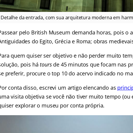
Detalhe da entrada, com sua arquitetura moderna em harmo
Passear pelo British Museum demanda horas, pois o a
Antiguidades do Egito, Grécia e Roma; obras medievais;
Para quem quiser ser objetivo e não perder muito temp
solução, pois há
tours
de 45 minutos que focam nas pr
se preferir, procure o top 10 do acervo indicado no 
Por conta disso, escrevi um artigo elencando as
princi
uma visita objetiva se você não tiver muito tempo (ou 
quiser explorar o museu por conta própria.