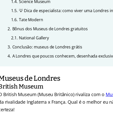
1.4.
Science Museum
1.5.
💡 Dica de especialista: como viver uma Londres in
1.6.
Tate Modern
2.
Bônus dos Museus de Londres gratuitos
2.1.
National Gallery
3.
Conclusão: museus de Londres grátis
4.
A Londres que poucos conhecem, desenhada exclusiv
Museus de Londres
British Museum
O British Museum (Museu Britânico) rivaliza com o
Mus
da rivalidade Inglaterra x França. Qual é o melhor eu n
certeza!