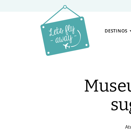
DESTINOS
Museu
su
At