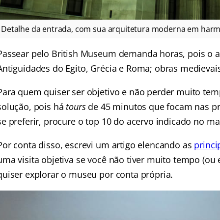
Detalhe da entrada, com sua arquitetura moderna em harmo
Passear pelo British Museum demanda horas, pois o a
Antiguidades do Egito, Grécia e Roma; obras medievais;
Para quem quiser ser objetivo e não perder muito temp
solução, pois há
tours
de 45 minutos que focam nas pr
se preferir, procure o top 10 do acervo indicado no 
Por conta disso, escrevi um artigo elencando as
princi
uma visita objetiva se você não tiver muito tempo (ou 
quiser explorar o museu por conta própria.