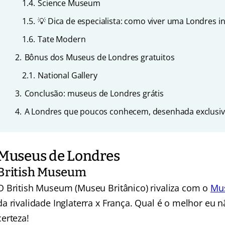
1.4.
Science Museum
1.5.
💡 Dica de especialista: como viver uma Londres in
1.6.
Tate Modern
2.
Bônus dos Museus de Londres gratuitos
2.1.
National Gallery
3.
Conclusão: museus de Londres grátis
4.
A Londres que poucos conhecem, desenhada exclusiv
Museus de Londres
British Museum
O British Museum (Museu Britânico) rivaliza com o
Mus
da rivalidade Inglaterra x França. Qual é o melhor eu n
certeza!