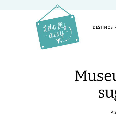
DESTINOS
Museu
su
At