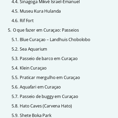
4.4.
Sinagoga Mikvé Israel-Emanuel
4.5.
Museu Kura Hulanda
4.6.
Rif Fort
5.
O que fazer em Curaçao: Passeios
5.1.
Blue Curaçao – Landhuis Chobolobo
5.2.
Sea Aquarium
5.3.
Passeio de barco em Curaçao
5.4.
Klein Curaçao
5.5.
Praticar mergulho em Curaçao
5.6.
Aquafari em Curaçao
5.7.
Passeio de buggy em Curaçao
5.8.
Hato Caves (Carvena Hato)
5.9.
Shete Boka Park