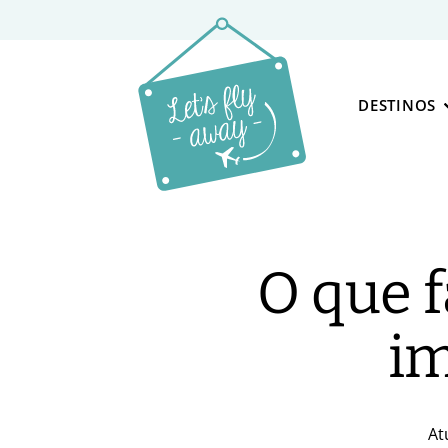
DESTINOS
O que f
im
At