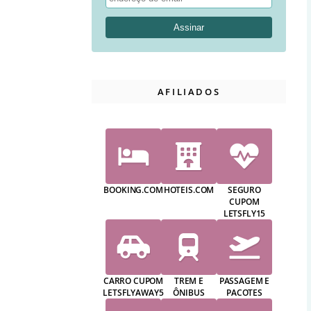
AFILIADOS
BOOKING.COM
HOTEIS.COM
SEGURO
CUPOM
LETSFLY15
CARRO CUPOM
TREM E
PASSAGEM E
LETSFLYAWAY5
ÔNIBUS
PACOTES