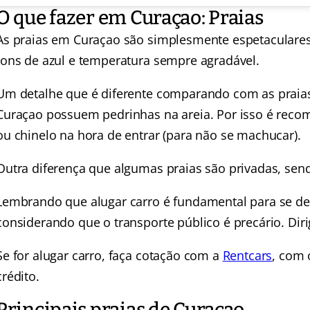
O que fazer em Curaçao: Praias
As praias em Curaçao são simplesmente espetaculares,
tons de azul e temperatura sempre agradável.
Um detalhe que é diferente comparando com as praias 
Curaçao possuem pedrinhas na areia. Por isso é rec
ou chinelo na hora de entrar (para não se machucar).
Outra diferença que algumas praias são privadas, send
Lembrando que alugar carro é fundamental para se desl
considerando que o transporte público é precário. Dirig
Se for alugar carro, faça cotação com a
Rentcars
, com 
crédito.
Principais praias de Curaçao