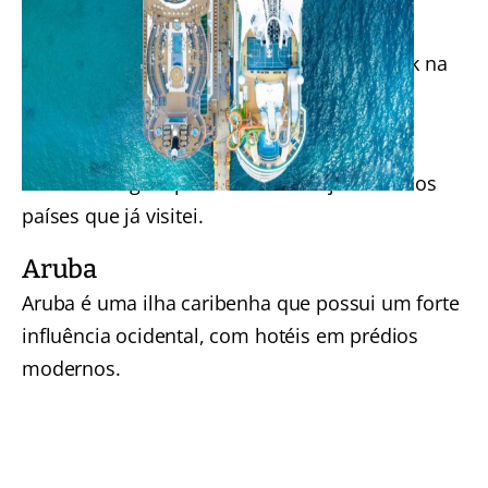
taxas, se comparado a um cartão de crédito.
Abra sua conta Nomad
com o meu cupom
LETSFLY e ganhe até 40 dólares de cashback na
primeira conversão de real para dólar.
Países do Caribe
Dicas de viagem para o Caribe. Veja abaixo os
países que já visitei.
Aruba
Aruba é uma ilha caribenha que possui um forte
influência ocidental, com hotéis em prédios
modernos.