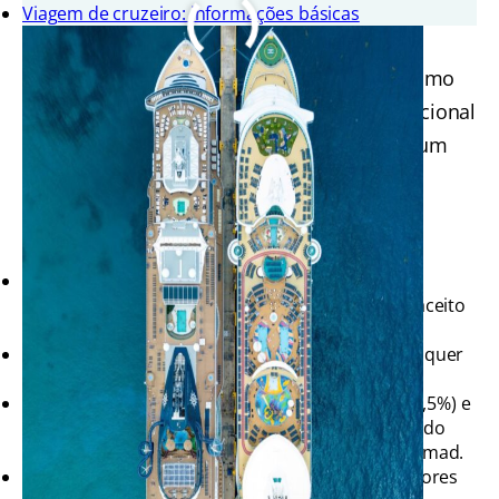
Viagem de cruzeiro: informações básicas
Dinheiro no Caribe
Faça o câmbio para pequenas despesas (como
gorjetas) e use um cartão de débito internacional
para seus gastos durante a viagem. Tenha um
cartão de crédito para emergências.
Sugiro que utilize a
Nomad
. Você terá:
uma conta internacional sem taxa de abertura e
manutenção + um cartão de débito em dólares aceito
mundialmente.
atendimento 24h em português em caso de qualquer
problema.
para conversão de reais em dólares, encargos (3,5%) e
taxa de conversão podendo chegar a 1% de acordo
com Nomad Pass, programa de fidelidade da Nomad.
segurança, praticidade e economia com as melhores