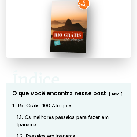
S
GRÁTI
S
O que você encontra nesse post
hide
1.
Rio Grátis: 100 Atrações
1.1.
Os melhores passeios para fazer em
Ipanema
1.2.
Passeios em Ipanema