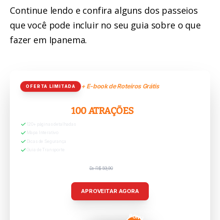
Continue lendo e confira alguns dos passeios
que você pode incluir no seu guia sobre o que
fazer em Ipanema.
+ E-book de Roteiros Grátis
OFERTA LIMITADA
RIO GRÁTIS:
100 ATRAÇÕES
120+ páginas detalhadas
Mapa Interativo
Dicas de Segurança
Guia de Transporte
De R$ 59,90
R$ 29,90
APROVEITAR AGORA
BÔNU