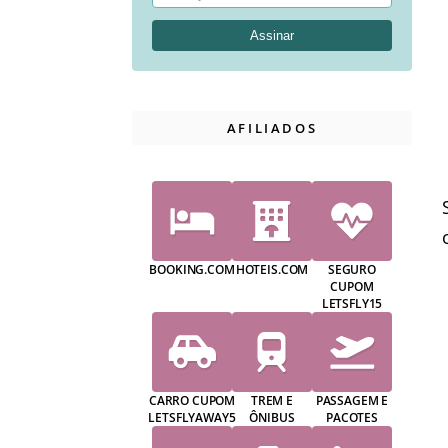
AFILIADOS
BOOKING.COM
HOTEIS.COM
SEGURO
CUPOM
LETSFLY15
CARRO CUPOM
TREM E
PASSAGEM E
LETSFLYAWAY5
ÔNIBUS
PACOTES