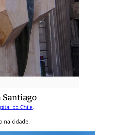
m Santiago
pital do Chile
.
o na cidade.