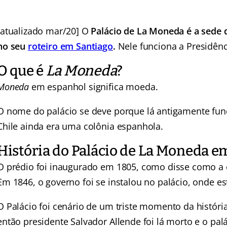
[atualizado mar/20] O
Palácio de La Moneda é a sede d
no seu
roteiro em Santiago
.
Nele funciona a Presidênc
O que é
La Moneda
?
Moneda
em espanhol significa moeda.
O nome do palácio se deve porque lá antigamente fu
Chile ainda era uma colônia espanhola.
História do Palácio de La Moneda e
O prédio foi inaugurado em 1805, como disse como a 
Em 1846, o governo foi se instalou no palácio, onde est
O Palácio foi cenário de um triste momento da história
então presidente Salvador Allende foi lá morto e o palá