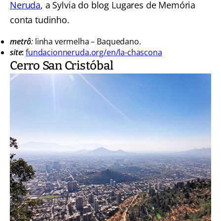
Neruda
, a Sylvia do blog Lugares de Memória
conta tudinho.
metrô
:
linha vermelha – Baquedano.
site
:
fundacionneruda.org/en/la-chascona
Cerro San Cristóbal