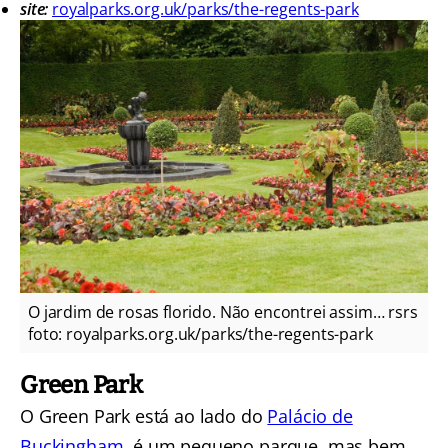
site:
royalparks.org.uk/parks/the-regents-park
O jardim de rosas florido. Não encontrei assim… rsrs
foto: royalparks.org.uk/parks/the-regents-park
Green Park
O Green Park está ao lado do
Palácio de
Buckingham
, é um pequeno parque, mas bem