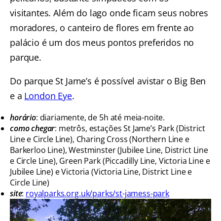
visitantes. Além do lago onde ficam seus nobres
moradores, o canteiro de flores em frente ao
palácio é um dos meus pontos preferidos no
parque.
Do parque St Jame’s é possível avistar o Big Ben
e a
London Eye
.
horário
: diariamente, de 5h até meia-noite.
como chegar
: metrôs, estações St Jame’s Park (District
Line e Circle Line), Charing Cross (Northern Line e
Barkerloo Line), Westminster (Jubilee Line, District Line
e Circle Line), Green Park (Piccadilly Line, Victoria Line e
Jubilee Line) e Victoria (Victoria Line, District Line e
Circle Line)
site
:
royalparks.org.uk/parks/st-jamess-park