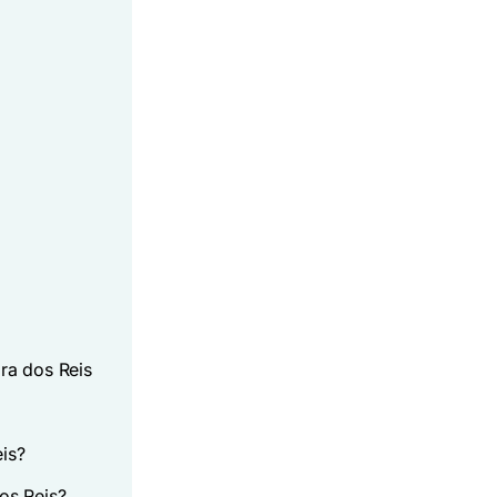
ra dos Reis
?
is?
os Reis?