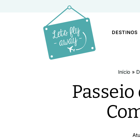
DESTINOS
Início
»
D
Passeio 
Com
At