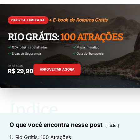
+ E-book de Roteiros Grátis
OFERTA LIMITADA
RIO GRÁTIS:
100 ATRAÇÕES
120+ páginas detalhadas
Mapa Interativo
Dicas de Segurança
Guia de Transporte
De R$ 59,90
APROVEITAR AGORA
R$ 29,90
O que você encontra nesse post
hide
1.
Rio Grátis: 100 Atrações