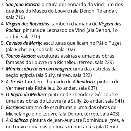
São João Batista
: pintura de Leonardo da Vinci, um dos
quadros do Museu do Louvre (ala Denon, 1o andar,
sala 710)
Virgem dos Rochedos
: também chamada de
Virgem das
Rochas
, pintura de Leonardo da Vinci (ala Denon, 1o
andar, sala 710)
Cavalos de Marly
: esculturas que ficam no Pátio Puget
(ala Richelieu, subsolo, sala 102)
Touros Alados:
esculturas assírias e uma das obras
famosas do Louvre (ala Richelieu, térreo, sala 229)
Múmia coberta em cartonagem
: uma das estrelas da
seção egípcia (ala Sully, térreo, sala 322)
A Tecelã
: também chamado de
A Rendeira
, pintura de
Vermeer (ala Richelieu, 2o andar, sala 837)
O Rapto da Medusa
: pintura de Theódore Géricault é
uma das obras do Louvre (ala Sully, 2o andar, sala 941)
Escravos
: um trio de esculturas e uma das obras de
Michelangelo no Louvre (ala Denon, térreo, sala 403)
A Odalisca
: pintura de Jean-Auguste Dominique Igres, é
no Louvre uma das pinturas importantes (ala Denon,