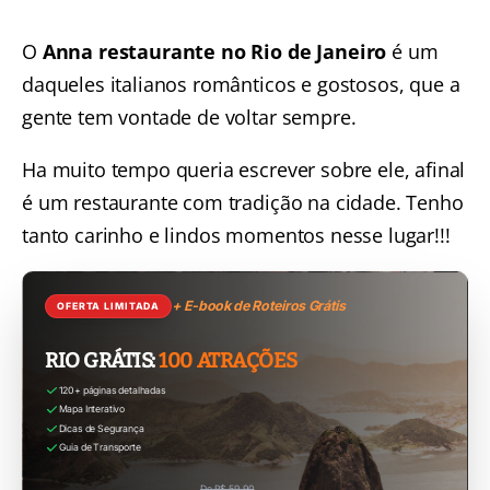
O
Anna restaurante no Rio de Janeiro
é um
daqueles italianos românticos e gostosos, que a
gente tem vontade de voltar sempre.
Ha muito tempo queria escrever sobre ele, afinal
é um restaurante com tradição na cidade. Tenho
tanto carinho e lindos momentos nesse lugar!!!
+ E-book de Roteiros Grátis
OFERTA LIMITADA
RIO GRÁTIS:
100 ATRAÇÕES
120+ páginas detalhadas
Mapa Interativo
Dicas de Segurança
Guia de Transporte
De R$ 59,90