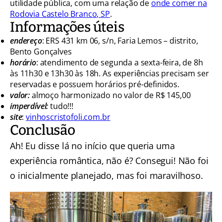
utilidade pública, com uma relação de
onde comer na
Rodovia Castelo Branco, SP
.
Informações úteis
endereço
: ERS 431 km 06, s/n, Faria Lemos – distrito,
Bento Gonçalves
horário
: atendimento de segunda a sexta-feira, de 8h
às 11h30 e 13h30 às 18h. As experiências precisam ser
reservadas e possuem horários pré-definidos.
valor:
almoço harmonizado no valor de R$ 145,00
imperdível:
tudo!!!
site
:
vinhoscristofoli.com.br
Conclusão
Ah! Eu disse lá no início que queria uma
experiência romântica, não é? Consegui! Não foi
o inicialmente planejado, mas foi maravilhoso.