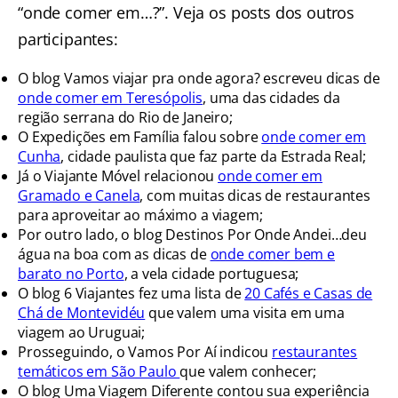
“onde comer em…?”. Veja os posts dos outros
participantes:
O blog Vamos viajar pra onde agora? escreveu dicas de
onde comer em Teresópolis
, uma das cidades da
região serrana do Rio de Janeiro;
O Expedições em Família falou sobre
onde comer em
Cunha
, cidade paulista que faz parte da Estrada Real;
Já o Viajante Móvel relacionou
onde comer em
Gramado e Canela
, com muitas dicas de restaurantes
para aproveitar ao máximo a viagem;
Por outro lado, o blog Destinos Por Onde Andei…deu
água na boa com as dicas de
onde comer bem e
barato no Porto
, a vela cidade portuguesa;
O blog 6 Viajantes fez uma lista de
20 Cafés e Casas de
Chá de Montevidéu
que valem uma visita em uma
viagem ao Uruguai;
Prosseguindo, o Vamos Por Aí indicou
restaurantes
temáticos em São Paulo
que valem conhecer;
O blog Uma Viagem Diferente contou sua experiência