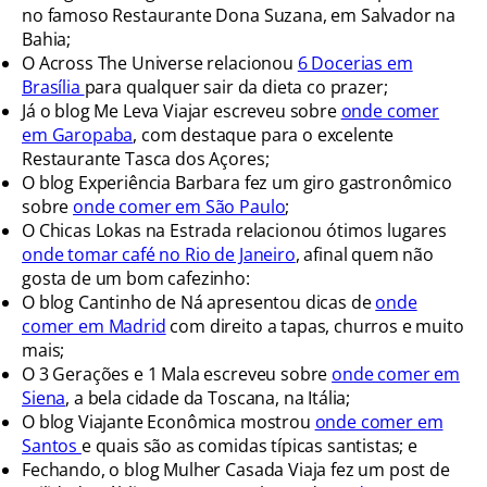
no famoso Restaurante Dona Suzana, em Salvador na
Bahia;
O Across The Universe relacionou
6 Docerias em
Brasília
para qualquer sair da dieta co prazer;
Já o blog Me Leva Viajar escreveu sobre
onde comer
em Garopaba
, com destaque para o excelente
Restaurante Tasca dos Açores;
O blog Experiência Barbara fez um giro gastronômico
sobre
onde comer em São Paulo
;
O Chicas Lokas na Estrada relacionou ótimos lugares
onde tomar café no Rio de Janeiro
, afinal quem não
gosta de um bom cafezinho:
O blog Cantinho de Ná apresentou dicas de
onde
comer em Madrid
com direito a tapas, churros e muito
mais;
O 3 Gerações e 1 Mala escreveu sobre
onde comer em
Siena
, a bela cidade da Toscana, na Itália;
O blog Viajante Econômica mostrou
onde comer em
Santos
e quais são as comidas típicas santistas; e
Fechando, o blog Mulher Casada Viaja fez um post de