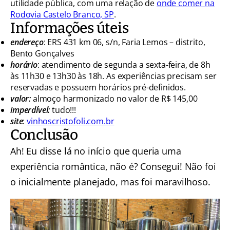
utilidade pública, com uma relação de
onde comer na
Rodovia Castelo Branco, SP
.
Informações úteis
endereço
: ERS 431 km 06, s/n, Faria Lemos – distrito,
Bento Gonçalves
horário
: atendimento de segunda a sexta-feira, de 8h
às 11h30 e 13h30 às 18h. As experiências precisam ser
reservadas e possuem horários pré-definidos.
valor:
almoço harmonizado no valor de R$ 145,00
imperdível:
tudo!!!
site
:
vinhoscristofoli.com.br
Conclusão
Ah! Eu disse lá no início que queria uma
experiência romântica, não é? Consegui! Não foi
o inicialmente planejado, mas foi maravilhoso.