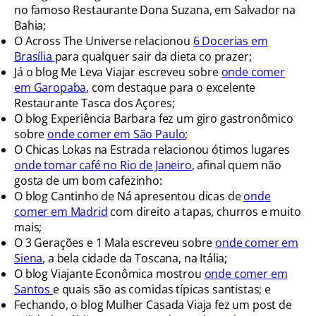
no famoso Restaurante Dona Suzana, em Salvador na
Bahia;
O Across The Universe relacionou
6 Docerias em
Brasília
para qualquer sair da dieta co prazer;
Já o blog Me Leva Viajar escreveu sobre
onde comer
em Garopaba
, com destaque para o excelente
Restaurante Tasca dos Açores;
O blog Experiência Barbara fez um giro gastronômico
sobre
onde comer em São Paulo
;
O Chicas Lokas na Estrada relacionou ótimos lugares
onde tomar café no Rio de Janeiro
, afinal quem não
gosta de um bom cafezinho:
O blog Cantinho de Ná apresentou dicas de
onde
comer em Madrid
com direito a tapas, churros e muito
mais;
O 3 Gerações e 1 Mala escreveu sobre
onde comer em
Siena
, a bela cidade da Toscana, na Itália;
O blog Viajante Econômica mostrou
onde comer em
Santos
e quais são as comidas típicas santistas; e
Fechando, o blog Mulher Casada Viaja fez um post de