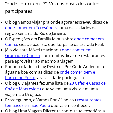
“onde comer em…?”. Veja os posts dos outros
participantes:
O blog Vamos viajar pra onde agora? escreveu dicas de
onde comer em Teresópolis
, uma das cidades da
região serrana do Rio de Janeiro;
O Expedições em Família falou sobre
onde comer em
Cunha
, cidade paulista que faz parte da Estrada Real;
Já o Viajante Móvel relacionou
onde comer em
Gramado e Canela
, com muitas dicas de restaurantes
para aproveitar ao máximo a viagem;
Por outro lado, o blog Destinos Por Onde Andei…deu
água na boa com as dicas de
onde comer bem e
barato no Porto
, a vela cidade portuguesa;
O blog 6 Viajantes fez uma lista de
20 Cafés e Casas de
Chá de Montevidéu
que valem uma visita em uma
viagem ao Uruguai;
Prosseguindo, o Vamos Por Aí indicou
restaurantes
temáticos em São Paulo
que valem conhecer;
O blog Uma Viagem Diferente contou sua experiência