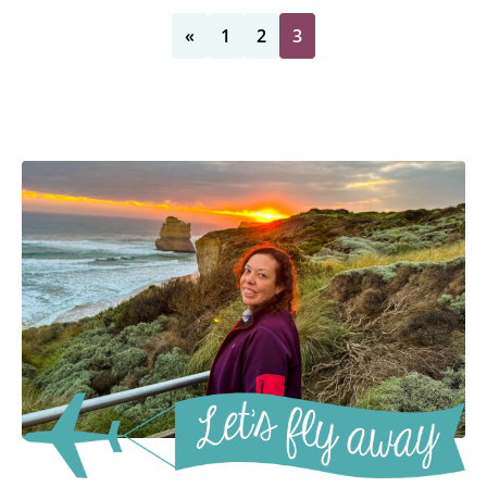
«
1
2
3