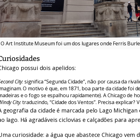
O Art Institute Museum foi um dos lugares onde Ferris Burler
Curiosidades
Chicago possui dois apelidos:
Second City
: significa “Segunda Cidade”, não por causa da riv
imaginam. O motivo é que, em 1871, boa parte da cidade foi d
madeiras e o fogo se espalhou rapidamente). A Chicago de hoje
Windy City
: traduzindo, “Cidade dos Ventos”. Precisa explicar? 
A geografia da cidade é marcada pelo Lago Michigan e
ao lago. Há agradáveis ciclovias e calçadões para apr
Uma curiosidade: a água que abastece Chicago vem do