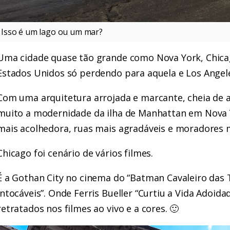
Isso é um lago ou um mar?
Uma cidade quase tão grande como Nova York, Chicag
Estados Unidos só perdendo para aquela e Los Angel
Com uma arquitetura arrojada e marcante, cheia de 
muito a modernidade da ilha de Manhattan em Nova Y
mais acolhedora, ruas mais agradáveis e moradores 
Chicago foi cenário de vários filmes.
É a Gothan City no cinema do “Batman Cavaleiro das T
Intocáveis”. Onde Ferris Bueller “Curtiu a Vida Adoida
retratados nos filmes ao vivo e a cores. 🙂