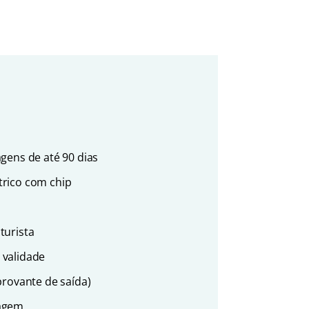
gens de até 90 dias
trico com chip
turista
 validade
provante de saída)
iagem