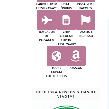
CARRO CUPOM
TREM E
PASSAGEM E
LETSFLYAWAY5
ÔNIBUS
PACOTES
BUSCADOR
CHIP
PASSEIO E
DE
CELULAR
INGRESSO
PASSAGEM
CUPOM
LETSFLYAWAY
TOURS
AMAZON
CUPOM
LULULETSFLY5
DESCUBRA NOSSOS GUIAS DE
VIAGEM!