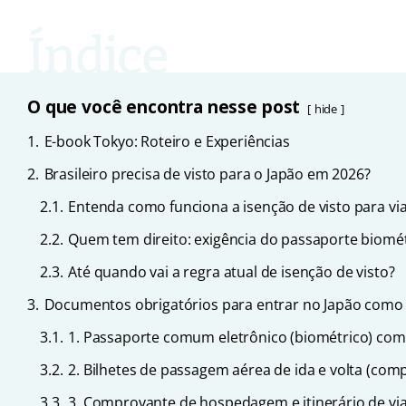
O que você encontra nesse post
hide
1.
E-book Tokyo: Roteiro e Experiências
2.
Brasileiro precisa de visto para o Japão em 2026?
2.1.
Entenda como funciona a isenção de visto para via
2.2.
Quem tem direito: exigência do passaporte biomé
2.3.
Até quando vai a regra atual de isenção de visto?
3.
Documentos obrigatórios para entrar no Japão como 
3.1.
1. Passaporte comum eletrônico (biométrico) com
3.2.
2. Bilhetes de passagem aérea de ida e volta (com
3.3.
3. Comprovante de hospedagem e itinerário de v