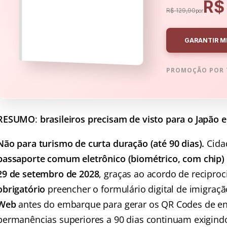
R$
R$ 129,90
por
GARANTIR M
🌸
PROMOÇÃO POR 
RESUMO
:
brasileiros precisam de visto para o Japão 
Não para turismo de curta duração (até 90 dias).
Cidad
passaporte comum eletrônico (biométrico, com chip)
29 de setembro de 2028
, graças ao acordo de reciproc
obrigatório
preencher o formulário digital de imigraçã
Web
antes do embarque para gerar os QR Codes de ent
permanências superiores a 90 dias continuam exigindo 