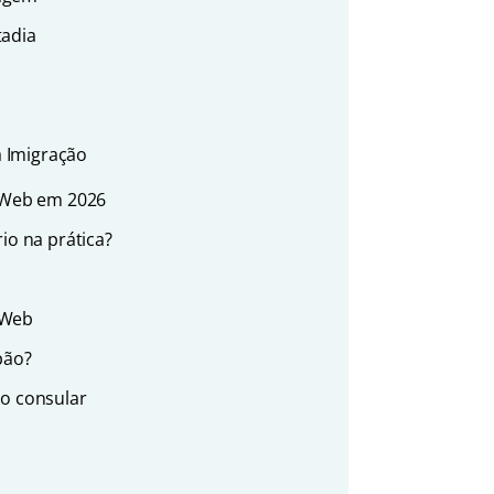
tadia
a Imigração
n Web em 2026
io na prática?
 Web
pão?
to consular