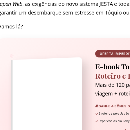
Japan Web
, as exigências do novo sistema JESTA e todas
garantir um desembarque sem estresse em Tóquio ou
Vamos lá?
OFERTA IMPERDÍ
🌸
E-book To
Roteiro e 
Mais de 120 p
viagem + rotei
🎁
GANHE 4 BÔNUS G
✓
3 roteiros pelo Japão
✓
Experiências em Toky