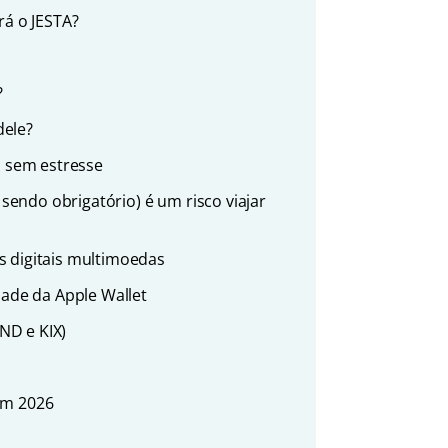
rá o JESTA?
?
dele?
o sem estresse
endo obrigatório) é um risco viajar
s digitais multimoedas
dade da Apple Wallet
ND e KIX)
em 2026