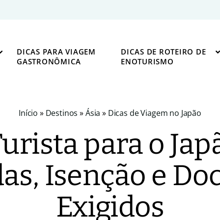
DICAS PARA VIAGEM
DICAS DE ROTEIRO DE
GASTRONÔMICA
ENOTURISMO
Início
»
Destinos
»
Ásia
»
Dicas de Viagem no Japão
Turista para o Jap
das, Isenção e D
Exigidos