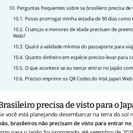
10.
Perguntas frequentes sobre se brasileiro precisa de 
10.1.
Posso prorrogar minha estadia de 90 dias como t
10.2.
Crianças e menores de idade precisam de preench
Web?
10.3.
Qual é a validade mínima do passaporte para viaj
10.4.
Quanto dinheiro em espécie preciso levar para 
10.5.
O que acontece se eu tentar entrar no Japão co
10.6.
Preciso imprimir os QR Codes do Visit Japan Web
Brasileiro precisa de visto para o J
Se você está planejando desembarcar na terra do sol na
não, brasileiros não precisam de visto para entrar n
visto para o Japão foi prorrogado até setembro de 202